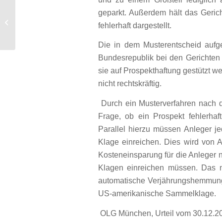
geparkt. Außerdem hält das Gerich
Verwirkung des Maklerlohnes bei
fehlerhaft dargestellt.
unrichtiger Information des Käufers
Die in dem Musterentscheid aufgew
Bundesrepublik bei den Gerichten
sie auf Prospekthaftung gestützt w
nicht rechtskräftig.
Durch ein Musterverfahren nach d
Frage, ob ein Prospekt fehlerhaft
Parallel hierzu müssen Anleger j
Klage einreichen. Dies wird von An
Kosteneinsparung für die Anleger n
Klagen einreichen müssen. Das n
automatische Verjährungshemmung 
US-amerikanische Sammelklage.
OLG München, Urteil vom 30.12.20