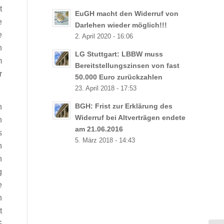
t
EuGH macht den Widerruf von
e
Darlehen wieder möglich!!!
e
2. April 2020 - 16:06
n
LG Stuttgart: LBBW muss
m
Bereitstellungszinsen von fast
r
50.000 Euro zurückzahlen
23. April 2018 - 17:53
n
BGH: Frist zur Erklärung des
Widerruf bei Altverträgen endete
h
am 21.06.2016
s
5. März 2018 - 14:43
n
n
g
e
h
t
G