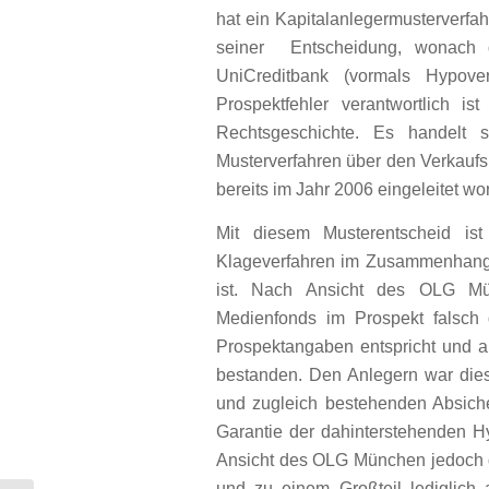
hat ein Kapitalanlegermusterverfa
seiner Entscheidung, wonach 
UniCreditbank (vormals Hypove
Prospektfehler verantwortlich i
Rechtsgeschichte. Es handelt
Musterverfahren über den Verkauf
bereits im Jahr 2006 eingeleitet wo
Mit diesem Musterentscheid ist
Klageverfahren im Zusammenhang m
ist. Nach Ansicht des OLG Mün
Medienfonds im Prospekt falsch d
Prospektangaben entspricht und a
bestanden. Den Anlegern war dies
und zugleich bestehenden Absich
Garantie der dahinterstehenden H
Ansicht des OLG München jedoch di
und zu einem Großteil lediglic