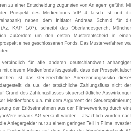
hren zu einer Entscheidung zugunsten von Anlegern geführt. Mi
der Prospekt des Medienfonds VIP 4 falsch ist und di
reinsbank) neben dem Initiator Andreas Schmid für di
st (Az. KAP 1/07), schreibt das Oberlandesgericht Münche
 sich außerdem um den ersten Musterentscheid in eine
sprospekt eines geschlossenen Fonds. Das Musterverfahren wa
rden.
 verbindlich für alle anderen deutschlandweit anhängige
it diesem Medienfonds festgestellt, dass der Prospekt falsc
chen ist das steuerrechtliche Anerkennungsrisiko diese
argestellt, da u.a. der tatsächliche Zahlungsfluss nicht de
uf Grund des Zahlungsflusses steuerschädliche Auswirkunge
er Medienfonds u.a. mit dem Argument der Steueroptimierun
erung der Erlöseinnahmen aus der Filmverwertung durch ein
ypoVereinsbank AG verkauft worden. Tatsächlich wurden nac
e Anlegergelder nur zu einem geringen Teil in Filme investier
h als Festgeldanlage auf dem Konto der HypoVereinsbank A