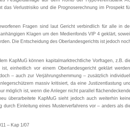
t das Verlustrisiko und die Prognoserechnung im Prospekt fü
orfenen Fragen sind laut Gericht verbindlich für alle in de
 anhängigen Klagen um den Medienfonds VIP 4 geklärt, sowei
erden. Die Entscheidung des Oberlandesgerichts ist jedoch noc
em KapMuG können kapitalmarktrechtliche Vorfragen, z.B. di
 ist, einheitlich vor einem Oberlandesgericht geklärt werden
edoch – auch zur Verjährungshemmung – zusätzlich individuel
legerschützern massiv kritisiert, da eine Justizentlastung un
ur möglich ist, wenn die Anleger nicht parallel flächendeckend
eu überarbeitete KapMuG sieht jedoch auch weiterhin kein
durch Einleitung eines Musterverfahrens vor – anders als di
11 – Kap 1/07