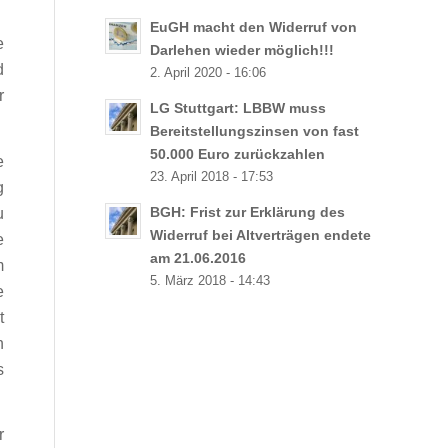
EuGH macht den Widerruf von
e
Darlehen wieder möglich!!!
d
2. April 2020 - 16:06
r
LG Stuttgart: LBBW muss
Bereitstellungszinsen von fast
50.000 Euro zurückzahlen
e
23. April 2018 - 17:53
g
u
BGH: Frist zur Erklärung des
Widerruf bei Altverträgen endete
e
am 21.06.2016
m
5. März 2018 - 14:43
e
t
n
s
r