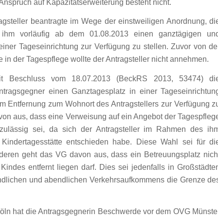
 Anspruch auf Kapazitätserweiterung besteht nicht.
gsteller beantragte im Wege der einstweiligen Anordnung, di
n, ihm vorläufig ab dem 01.08.2013 einen ganztägigen un
iner Tageseinrichtung zur Verfügung zu stellen. Zuvor von de
in der Tagespflege wollte der Antragsteller nicht annehmen.
t Beschluss vom 18.07.2013 (BeckRS 2013, 53474) di
 Antragsgegner einen Ganztagesplatz in einer Tageseinrichtun
m Entfernung zum Wohnort des Antragstellers zur Verfügung z
von aus, dass eine Verweisung auf ein Angebot der Tagespfleg
 zulässig sei, da sich der Antragsteller im Rahmen des ih
Kindertagesstätte entschieden habe. Diese Wahl sei für di
eren geht das VG davon aus, dass ein Betreuungsplatz nich
indes entfernt liegen darf. Dies sei jedenfalls in Großstädte
ndlichen und abendlichen Verkehrsaufkommens die Grenze de
öln hat die Antragsgegnerin Beschwerde vor dem OVG Münste