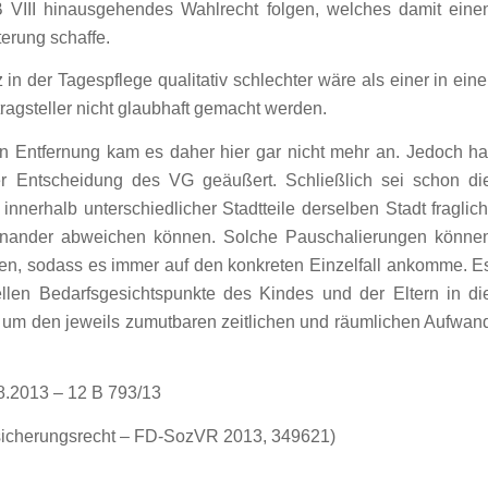
 VIII hinausgehendes Wahlrecht folgen, welches damit eine
erung schaffe.
 in der Tagespflege qualitativ schlechter wäre als einer in eine
ragsteller nicht glaubhaft gemacht werden.
n Entfernung kam es daher hier gar nicht mehr an. Jedoch ha
 Entscheidung des VG geäußert. Schließlich sei schon di
innerhalb unterschiedlicher Stadtteile derselben Stadt fraglich
einander abweichen können. Solche Pauschalierungen könne
ten, sodass es immer auf den konkreten Einzelfall ankomme. E
ellen Bedarfsgesichtspunkte des Kindes und der Eltern in di
um den jeweils zumutbaren zeitlichen und räumlichen Aufwan
.2013 – 12 B 793/13
rsicherungsrecht – FD-SozVR 2013, 349621)