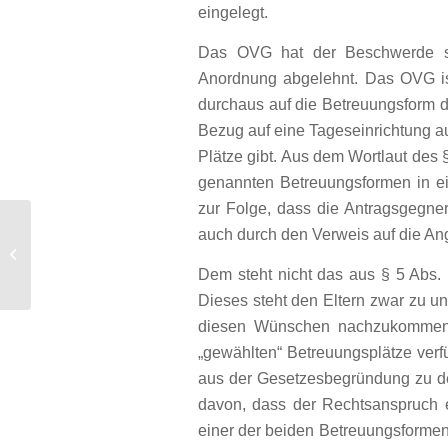
eingelegt.
Das OVG hat der Beschwerde sta
Anordnung abgelehnt. Das OVG ist
durchaus auf die Betreuungsform de
Bezug auf eine Tageseinrichtung au
Plätze gibt. Aus dem Wortlaut des §
genannten Betreuungsformen in ein
zur Folge, dass die Antragsgegneri
auch durch den Verweis auf die Ang
OLG Düsseldorf:
Gesamtvermögensverfügung als
Dem steht nicht das aus § 5 Abs.
Erbeinsetzung
Dieses steht den Eltern zwar zu un
diesen Wünschen nachzukommen. 
„gewählten“ Betreuungsplätze verf
aus der Gesetzesbegründung zu de
davon, dass der Rechtsanspruch
einer der beiden Betreuungsformen