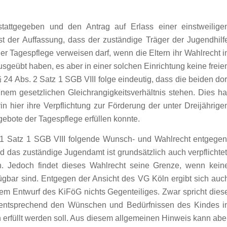
ttgegeben und den Antrag auf Erlass einer einstweilige
 der Auffassung, dass der zuständige Träger der Jugendhilf
r Tagespflege verweisen darf, wenn die Eltern ihr Wahlrecht i
sgeübt haben, es aber in einer solchen Einrichtung keine freie
 24 Abs. 2 Satz 1 SGB VIII folge eindeutig, dass die beiden dor
em gesetzlichen Gleichrangigkeitsverhältnis stehen. Dies ha
n hier ihre Verpflichtung zur Förderung der unter Dreijährige
ebote der Tagespflege erfüllen konnte.
 1 Satz 1 SGB VIII folgende Wunsch- und Wahlrecht entgegen
d das zuständige Jugendamt ist grundsätzlich auch verpflichtet
Jedoch findet dieses Wahlrecht seine Grenze, wenn kein
ügbar sind. Entgegen der Ansicht des VG Köln ergibt sich auc
m Entwurf des KiFöG nichts Gegenteiliges. Zwar spricht dies
 entsprechend den Wünschen und Bedürfnissen des Kindes i
 erfüllt werden soll. Aus diesem allgemeinen Hinweis kann abe