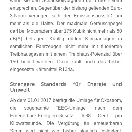
wenn sie den Schadstoffvorgaben der Euro-4-Norm
entsprechen. Gegenüber der bislang geltenden Euro-
3-Norm verringert sich der Emissionsausstoß um
mehr als die Hälfte. Der maximale Geräuschpegel
darf bei Motorrädern über 175 Kubik nicht mehr als 80
dB(A) betragen. Künftig dürfen Klimaanlagen in
sämtlichen Fahrzeugen nicht mehr mit fluorierten
Treibhausgasen mit einem Treibhaus-Potenzial über
150 befüllt werden. Dazu zählt auch das bisher
eingesetzte Kältemittel R134a.
Strengere Standards für Energie und
Umwelt
Ab dem 01.01.2017 beträgt die Umlage für Ökostrom,
die sogenannte “EEG-Umlage“ nach dem
Erneuerbare-Energien-Gesetz, 6,88 Cent pro
Kilowattstunde. Die Vergütung für erneuerbaren
Strom wird nicht wie bisher staatlich festgelegt,