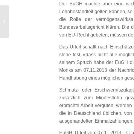
Der EuGH machte aber eine wich
Lohnbestandteil gelten können, sei
BGH erklärt Versand- und
die Rolle der vermögenswirks
Gefahrübergangsklausel eines
Bundesarbeitsgericht klären. Die 
Möbelversandhandels...
von EU-Recht gebeten, müssen den 
Das Urteil schafft nach Einschätz
stehe fest, «dass nicht alle mögl
seinem Spruch habe der EuGH die 
Mönks am 07.11.2013 der Nachrich
Handhabung eines möglichen gesetz
Schmutz- oder Erschwerniszulag
zusätzlich zum Mindestlohn geza
erbrachte Arbeit vergüten, werden
die in Deutschland üblichen, von
ausgehandelten Einmalzahlungen.
EuGH, Urteil vom 07.11.2013 – C-