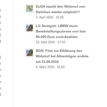
EuGH macht den Widerruf von
r
Darlehen wieder möglich!!!
n
2. April 2020 - 16:06
r
LG Stuttgart: LBBW muss
s
Bereitstellungszinsen von fast
l
50.000 Euro zurückzahlen
d
23. April 2018 - 17:53
BGH: Frist zur Erklärung des
Widerruf bei Altverträgen endete
l
am 21.06.2016
n
5. März 2018 - 14:43
e
e
r
m
t