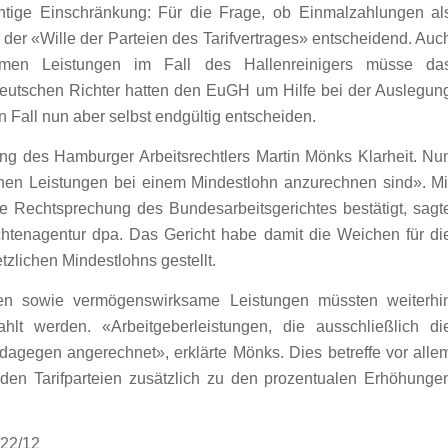
tige Einschränkung: Für die Frage, ob Einmalzahlungen al
 der «Wille der Parteien des Tarifvertrages» entscheidend. Auc
amen Leistungen im Fall des Hallenreinigers müsse da
deutschen Richter hatten den EuGH um Hilfe bei der Auslegun
Fall nun aber selbst endgültig entscheiden.
ung des Hamburger Arbeitsrechtlers Martin Mönks Klarheit. Nu
ichen Leistungen bei einem Mindestlohn anzurechnen sind». Mi
Rechtsprechung des Bundesarbeitsgerichtes bestätigt, sagt
tenagentur dpa. Das Gericht habe damit die Weichen für di
lichen Mindestlohns gestellt.
en sowie vermögenswirksame Leistungen müssten weiterhi
hlt werden. «Arbeitgeberleistungen, die ausschließlich di
 dagegen angerechnet», erklärte Mönks. Dies betreffe vor alle
 den Tarifparteien zusätzlich zu den prozentualen Erhöhunge
522/12