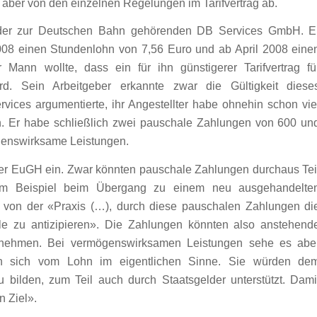
 aber von den einzelnen Regelungen im Tarifvertrag ab.
er der zur Deutschen Bahn gehörenden DB Services GmbH. E
z 2008 einen Stundenlohn von 7,56 Euro und ab April 2008 eine
Mann wollte, dass ein für ihn günstigerer Tarifvertrag fü
d. Sein Arbeitgeber erkannte zwar die Gültigkeit diese
rvices argumentierte, ihr Angestellter habe ohnehin schon vie
n. Er habe schließlich zwei pauschale Zahlungen von 600 un
enswirksame Leistungen.
t der EuGH ein. Zwar könnten pauschale Zahlungen durchaus Tei
zum Beispiel beim Übergang zu einem neu ausgehandelte
ede von der «Praxis (…), durch diese pauschalen Zahlungen di
e zu antizipieren». Die Zahlungen könnten also anstehend
 nehmen. Bei vermögenswirksamen Leistungen sehe es abe
en sich vom Lohn im eigentlichen Sinne. Sie würden de
 bilden, zum Teil auch durch Staatsgelder unterstützt. Dami
n Ziel».