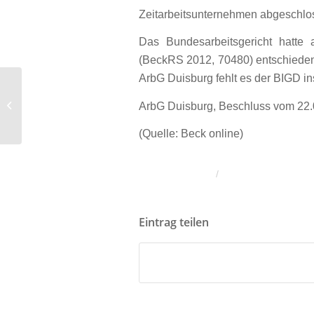
Zeitarbeitsunternehmen abgeschlo
Das Bundesarbeitsgericht hatte
(BeckRS 2012, 70480) entschieden,
ArbG Duisburg fehlt es der BIGD in
Altersdiskriminierung kann auch
unabhängig von tatsächlicher
ArbG Duisburg, Beschluss vom 22.
Besetzung der...
(Quelle: Beck online)
/
Eintrag teilen