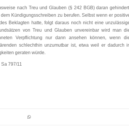
msweise nach Treu und Glauben (§ 242 BGB) daran gehindert
 dem Kündigungsschreiben zu berufen. Selbst wenn er positiv
es Beklagten hatte, folgt daraus noch nicht eine unzulässig
undsätzen von Treu und Glauben unvereinbar wird man di
chneten Verpflichtung nur dann ansehen können, wenn di
lärenden schlechthin unzumutbar ist, etwa weil er dadurch i
igkeiten geraten würde.
9 Sa 797/11