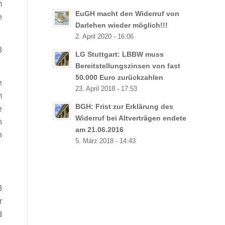
m
EuGH macht den Widerruf von
e
Darlehen wieder möglich!!!
2. April 2020 - 16:06
3
LG Stuttgart: LBBW muss
Bereitstellungszinsen von fast
50.000 Euro zurückzahlen
e
23. April 2018 - 17:53
m
BGH: Frist zur Erklärung des
e
Widerruf bei Altverträgen endete
n
am 21.06.2016
n
5. März 2018 - 14:43
3
r
d