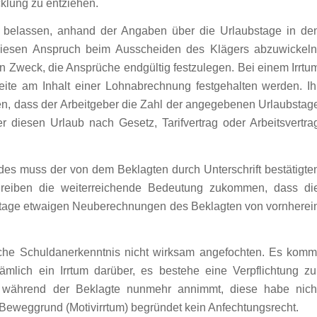
cklung zu entziehen.
i belassen, anhand der Angaben über die Urlaubstage in de
iesen Anspruch beim Ausscheiden des Klägers abzuwickeln
Zweck, die Ansprüche endgültig festzulegen. Bei einem Irrtu
eite am Inhalt einer Lohnabrechnung festgehalten werden. Ih
n, dass der Arbeitgeber die Zahl der angegebenen Urlaubstag
 diesen Urlaub nach Gesetz, Tarifvertrag oder Arbeitsvertra
es muss der von dem Beklagten durch Unterschrift bestätigte
reiben die weiterreichende Bedeutung zukommen, dass di
tage etwaigen Neuberechnungen des Beklagten von vornherei
sche Schuldanerkenntnis nicht wirksam angefochten. Es komm
nämlich ein Irrtum darüber, es bestehe eine Verpflichtung zu
 während der Beklagte nunmehr annimmt, diese habe nich
m Beweggrund (Motivirrtum) begründet kein Anfechtungsrecht.