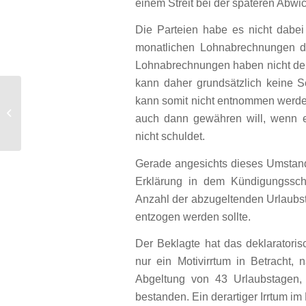
einem Streit bei der späteren Abwi
Die Parteien habe es nicht dabe
monatlichen Lohnabrechnungen d
Lohnabrechnungen haben nicht den 
kann daher grundsätzlich keine S
kann somit nicht entnommen werde
Neue Verkehrssünderkartei in
auch dann gewähren will, wenn er
Flensburg ab 2013 in Planung
nicht schuldet.
Gerade angesichts dieses Umstand
Erklärung in dem Kündigungssch
Anzahl der abzugeltenden Urlaubs
entzogen werden sollte.
Der Beklagte hat das deklaratori
nur ein Motivirrtum in Betracht, 
Abgeltung von 43 Urlaubstagen,
bestanden. Ein derartiger Irrtum i