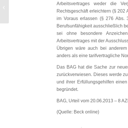
Frühkindliche Förderung: Endlich ein
Arbeitsvertrages weder die V
durchsetzbarer Rechtsanspruch –
Rechtsgeschäft erleichtern (§ 20
auch...
im Voraus erlassen (§ 276 Abs. 3
Berufsunfähigkeit ausschließlich b
sei ohne besondere Anzeichen
Arbeitsvertrages mit der Ausschlus
Übrigen wäre auch bei anderem A
anders als eine tarifvertragliche 
Das BAG hat die Sache zur neuen
zurückverwiesen. Dieses werde zu 
und ihrer Erfüllungsgehilfen ein
begründet.
BAG, Urteil vom 20.06.2013 – 8 A
(Quelle: Beck online)