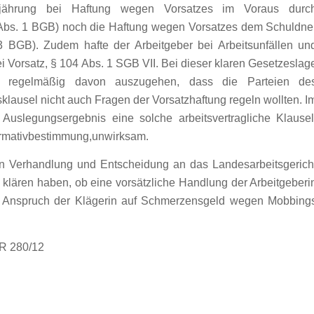
erjährung bei Haftung wegen Vorsatzes im Voraus durc
2 Abs. 1 BGB) noch die Haftung wegen Vorsatzes dem Schuldne
 BGB). Zudem hafte der Arbeitgeber bei Arbeitsunfällen un
ei Vorsatz, § 104 Abs. 1 SGB VII. Bei dieser klaren Gesetzeslag
 regelmäßig davon auszugehen, dass die Parteien de
sklausel nicht auch Fragen der Vorsatzhaftung regeln wollten. I
uslegungsergebnis eine solche arbeitsvertragliche Klausel
Normativbestimmung,unwirksam.
 Verhandlung und Entscheidung an das Landesarbeitsgerich
klären haben, ob eine vorsätzliche Handlung der Arbeitgeberi
en Anspruch der Klägerin auf Schmerzensgeld wegen Mobbing
ZR 280/12