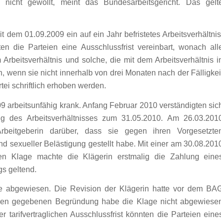
nicht gewollt, meint das Bundesarbeitsgericht. Das gelt
 dem 01.09.2009 ein auf ein Jahr befristetes Arbeitsverhältnis
tten die Parteien eine Ausschlussfrist vereinbart, wonach all
Arbeitsverhältnis und solche, die mit dem Arbeitsverhältnis i
n, wenn sie nicht innerhalb von drei Monaten nach der Fälligkei
ei schriftlich erhoben werden.
9 arbeitsunfähig krank. Anfang Februar 2010 verständigten sic
ng des Arbeitsverhältnisses zum 31.05.2010. Am 26.03.201
 Arbeitgeberin darüber, dass sie gegen ihren Vorgesetzte
d sexueller Belästigung gestellt habe. Mit einer am 30.08.201
nen Klage machte die Klägerin erstmalig die Zahlung eine
s geltend.
e abgewiesen. Die Revision der Klägerin hatte vor dem BA
anzen gegebenen Begründung habe die Klage nicht abgewiese
r tarifvertraglichen Ausschlussfrist könnten die Parteien eine