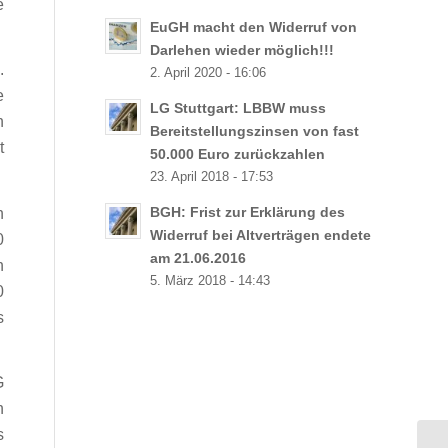
e
EuGH macht den Widerruf von
Darlehen wieder möglich!!!
.
2. April 2020 - 16:06
e
LG Stuttgart: LBBW muss
n
Bereitstellungszinsen von fast
t
50.000 Euro zurückzahlen
23. April 2018 - 17:53
h
BGH: Frist zur Erklärung des
Widerruf bei Altverträgen endete
0
am 21.06.2016
n
5. März 2018 - 14:43
0
s
G
n
s