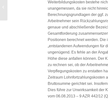
Weiterbildungskosten bestehe nich
OLG Hamm: Beharrliche
Pflichtverletzung durch wiederholte
unangemessen, da sie nicht hinreic
verbotswidrige Benutzung...
Berechnungsgrundlagen der ggf. z
Arbeitnehmer sein Rückzahlungsrisi
genaue und abschließende Bezeich
Gesamtforderung zusammensetzen s
Positionen berechnet werden. Die 
„entstandenen Aufwendungen für die
ungenügend. Es fehle an der Angab
Höhe diese anfallen können. Der K
zu rechnen sei, ob der Arbeitnehm
Verpflegungskosten zu erstatten ha
Zeitraum Lohnfortzahlungskosten an
Bruttosumme gerichtet sei. Insofe
Dies führe zur Unwirksamkeit der K
vom 06.08.2013 – 9 AZR 442/12 (Qu