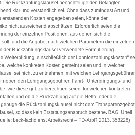
t. Die Rückzahlungsklausel benachteilige den Beklagten
hend klar und verständlich sei. Ohne dass zumindest Art und
u erstattenden Kosten angegeben seien, könne der
ko nicht ausreichend abschätzen. Erforderlich seien die
nung der einzelnen Positionen, aus denen sich die
oll, und die Angabe, nach welchen Parametern die einzelnen
in der Rückzahlungsklausel verwendete Formulierung
 Weiterbildung, einschließlich der Lohnfortzahlungskosten“ se
e, welche konkreten Kosten gemeint seien und in welcher
lausel sei nicht zu entnehmen, mit welchen Lehrgangsgebühre
er neben den Lehrgangsgebühren Fahrt-, Unterbringungs- und
be, wie diese ggf. zu berechnen seien, für welchen konkreten
fallen und ob die Rückzahlung auf die Netto- oder die
rn genüge die Rückzahlungsklausel nicht dem Transparenzgebot
lausel, so dass kein Erstattungsanspruch bestehe. BAG, Urteil
elle: beck-fachdienst Arbeitsrecht – FD-ArbR 2013, 353228)