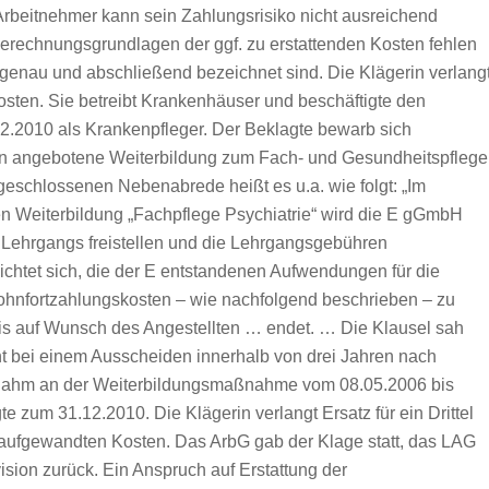
Arbeitnehmer kann sein Zahlungsrisiko nicht ausreichend
Berechnungsgrundlagen der ggf. zu erstattenden Kosten fehlen
 genau und abschließend bezeichnet sind. Die Klägerin verlang
osten. Sie betreibt Krankenhäuser und beschäftigte den
2.2010 als Krankenpfleger. Der Beklagte bewarb sich
rin angebotene Weiterbildung zum Fach- und Gesundheitspflege
n geschlossenen Nebenabrede heißt es u.a. wie folgt: „Im
 Weiterbildung „Fachpflege Psychiatrie“ wird die E gGmbH
s Lehrgangs freistellen und die Lehrgangsgebühren
ichtet sich, die der E entstandenen Aufwendungen für die
Lohnfortzahlungskosten – wie nachfolgend beschrieben – zu
nis auf Wunsch des Angestellten … endet. … Die Klausel sah
ht bei einem Ausscheiden innerhalb von drei Jahren nach
 nahm an der Weiterbildungsmaßnahme vom 08.05.2006 bis
gte zum 31.12.2010. Die Klägerin verlangt Ersatz für ein Drittel
g aufgewandten Kosten. Das ArbG gab der Klage statt, das LAG
sion zurück. Ein Anspruch auf Erstattung der