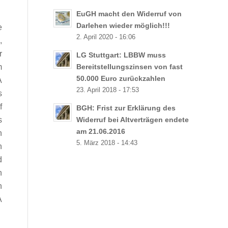
EuGH macht den Widerruf von
Darlehen wieder möglich!!!
e
2. April 2020 - 16:06
,
r
LG Stuttgart: LBBW muss
m
Bereitstellungszinsen von fast
50.000 Euro zurückzahlen
A
23. April 2018 - 17:53
s
f
BGH: Frist zur Erklärung des
s
Widerruf bei Altverträgen endete
am 21.06.2016
n
5. März 2018 - 14:43
n
d
n
n
A