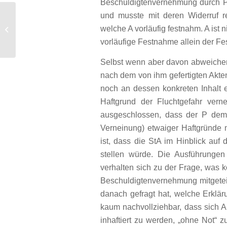
Beschuldigtenvernehmung durch P 
und musste mit deren Widerruf r
Rückkaufswert nach Kündigung eines
welche A vorläufig festnahm. A ist ni
Lebensversicherungsvertrags
vorläufige Festnahme allein der Fe
Selbst wenn aber davon abweichen
nach dem von ihm gefertigten Akte
noch an dessen konkreten Inhalt 
Haftgrund der Fluchtgefahr verne
ausgeschlossen, dass der P dem
Verneinung) etwaiger Haftgründe m
ist, dass die StA im Hinblick auf
stellen würde. Die Ausführunge
verhalten sich zu der Frage, was k
Beschuldigtenvernehmung mitgeteil
danach gefragt hat, welche Erklä
kaum nachvollziehbar, dass sich 
inhaftiert zu werden, „ohne Not“