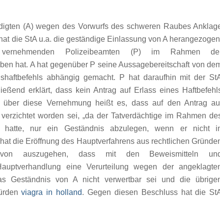
digten (A) wegen des Vorwurfs des schweren Raubes Anklag
hat die StA u.a. die geständige Einlassung von A herangezogen
ernehmenden Polizeibeamten (P) im Rahmen de
n hat. A hat gegenüber P seine Aussagebereitschaft von de
shaftbefehls abhängig gemacht. P hat daraufhin mit der St
eßend erklärt, dass kein Antrag auf Erlass eines Haftbefehl
k über diese Vernehmung heißt es, dass auf den Antrag au
 verzichtet worden sei, „da der Tatverdächtige im Rahmen de
ert hatte, nur ein Geständnis abzulegen, wenn er nicht i
hat die Eröffnung des Hauptverfahrens aus rechtlichen Gründe
avon auszugehen, dass mit den Beweismitteln un
 Hauptverhandlung eine Verurteilung wegen der angeklagte
 das Geständnis von A nicht verwertbar sei und die übrige
würden
viagra in holland
. Gegen diesen Beschluss hat die St