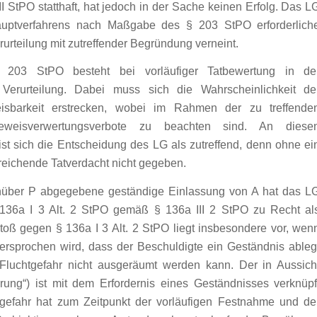
I StPO statthaft, hat jedoch in der Sache keinen Erfolg. Das L
Hauptverfahrens nach Maßgabe des § 203 StPO erforderlich
rurteilung mit zutreffender Begründung verneint.
 § 203 StPO besteht bei vorläufiger Tatbewertung in de
 Verurteilung. Dabei muss sich die Wahrscheinlichkeit de
isbarkeit erstrecken, wobei im Rahmen der zu treffende
eweisverwertungsverbote zu beachten sind. An diese
t sich die Entscheidung des LG als zutreffend, denn ohne ei
nreichende Tatverdacht nicht gegeben.
enüber P abgegebene geständige Einlassung von A hat das L
136a I 3 Alt. 2 StPO gemäß § 136a III 2 StPO zu Recht al
oß gegen § 136a I 3 Alt. 2 StPO liegt insbesondere vor, wen
versprochen wird, dass der Beschuldigte ein Geständnis ableg
Fluchtgefahr nicht ausgeräumt werden kann. Der in Aussich
tierung“) ist mit dem Erfordernis eines Geständnisses verknüpf
gefahr hat zum Zeitpunkt der vorläufigen Festnahme und de