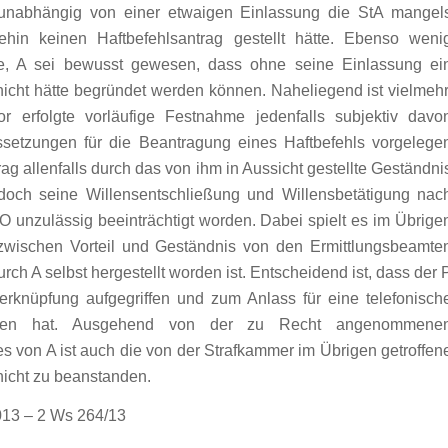
nabhängig von einer etwaigen Einlassung die StA mangel
hin keinen Haftbefehlsantrag gestellt hätte. Ebenso weni
e, A sei bewusst gewesen, dass ohne seine Einlassung ei
nicht hätte begründet werden können. Naheliegend ist vielmehr
r erfolgte vorläufige Festnahme jedenfalls subjektiv davo
setzungen für die Beantragung eines Haftbefehls vorgelege
ag allenfalls durch das von ihm in Aussicht gestellte Geständni
doch seine Willensentschließung und Willensbetätigung nac
O unzulässig beeinträchtigt worden. Dabei spielt es im Übrige
zwischen Vorteil und Geständnis von den Ermittlungsbeamte
rch A selbst hergestellt worden ist. Entscheidend ist, dass der 
erknüpfung aufgegriffen und zum Anlass für eine telefonisch
men hat. Ausgehend von der zu Recht angenommene
s von A ist auch die von der Strafkammer im Übrigen getroffen
icht zu beanstanden.
013 – 2 Ws 264/13