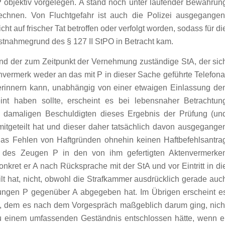
objektiv vorgelegen. A stand noch unter laufender Bewährun
echnen. Von Fluchtgefahr ist auch die Polizei ausgegangen
cht auf frischer Tat betroffen oder verfolgt worden, sodass für di
stnahmegrund des § 127 II StPO in Betracht kam.
d der zum Zeitpunkt der Vernehmung zuständige StA, der sic
nvermerk weder an das mit P in dieser Sache geführte Telefona
erinnern kann, unabhängig von einer etwaigen Einlassung de
int haben sollte, erscheint es bei lebensnaher Betrachtun
 damaligen Beschuldigten dieses Ergebnis der Prüfung (un
itgeteilt hat und dieser daher tatsächlich davon ausgegange
 das Fehlen von Haftgründen ohnehin keinen Haftbefehlsantra
n des Zeugen P in den von ihm gefertigten Aktenvermerke
onkret er A nach Rücksprache mit der StA und vor Eintritt in di
t hat, nicht, obwohl die Strafkammer ausdrücklich gerade auc
rungen P gegenüber A abgegeben hat. Im Übrigen erscheint e
A, dem es nach dem Vorgespräch maßgeblich darum ging, nich
 zu einem umfassenden Geständnis entschlossen hätte, wenn e