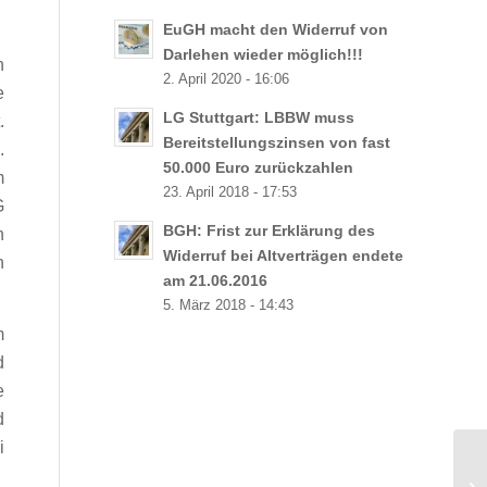
EuGH macht den Widerruf von
Darlehen wieder möglich!!!
n
2. April 2020 - 16:06
e
LG Stuttgart: LBBW muss
.
Bereitstellungszinsen von fast
.
50.000 Euro zurückzahlen
m
23. April 2018 - 17:53
G
BGH: Frist zur Erklärung des
n
Widerruf bei Altverträgen endete
n
am 21.06.2016
5. März 2018 - 14:43
m
d
e
d
i
Be