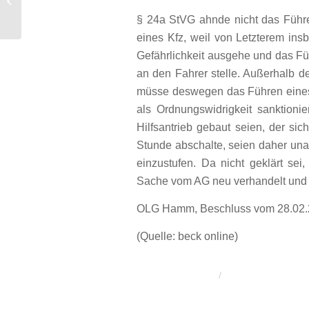
mit Mischcharakter unwirksam
§ 24a StVG ahnde nicht das Führe
eines Kfz, weil von Letzterem in
Gefährlichkeit ausgehe und das F
an den Fahrer stelle. Außerhalb 
müsse deswegen das Führen eines 
als Ordnungswidrigkeit sanktionie
Hilfsantrieb gebaut seien, der si
Stunde abschalte, seien daher unab
einzustufen. Da nicht geklärt se
Sache vom AG neu verhandelt und
OLG Hamm, Beschluss vom 28.02.
(Quelle: beck online)
/