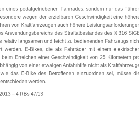
n eines pedalgetriebenen Fahrrades, sondern nur das Führe
sbesondere wegen der erzielbaren Geschwindigkeit eine höher
ühren von Kraftfahrzeugen auch höhere Leistungsanforderunge
des Anwendungsbereichs des Straftatbestandes des § 316 StG
relativ langsamen und leicht zu bedienenden Fahrzeugs nich
rt werden. E-Bikes, die als Fahrräder mit einem elektrische
ch beim Erreichen einer Geschwindigkeit von 25 Kilometern pr
hängig von einer etwaigen Anfahrhilfe nicht als Kraftfahrzeug
i, wie das E-Bike des Betroffenen einzuordnen sei, müsse di
 entschieden werden.
2013 – 4 RBs 47/13