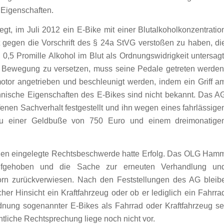
 Eigenschaften.
gt, im Juli 2012 ein E-Bike mit einer Blutalkoholkonzentratio
t gegen die Vorschrift des § 24a StVG verstoßen zu haben, di
0,5 Promille Alkohol im Blut als Ordnungswidrigkeit untersagt
 Bewegung zu versetzen, muss seine Pedale getreten werden
tor angetrieben und beschleunigt werden, indem ein Griff a
hnische Eigenschaften des E-Bikes sind nicht bekannt. Das A
enen Sachverhalt festgestellt und ihn wegen eines fahrlässige
u einer Geldbuße von 750 Euro und einem dreimonatige
enen eingelegte Rechtsbeschwerde hatte Erfolg. Das OLG Ham
aufgehoben und die Sache zur erneuten Verhandlung un
rn zurückverwiesen. Nach den Feststellungen des AG bleib
icher Hinsicht ein Kraftfahrzeug oder ob er lediglich ein Fahrra
rdnung sogenannter E-Bikes als Fahrrad oder Kraftfahrzeug se
htliche Rechtsprechung liege noch nicht vor.