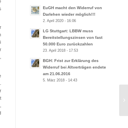
e
EuGH macht den Widerruf von
s
Darlehen wieder möglich!!!
2. April 2020 - 16:06
r
LG Stuttgart: LBBW muss
n
Bereitstellungszinsen von fast
i
50.000 Euro zurückzahlen
r
23. April 2018 - 17:53
,
BGH: Frist zur Erklärung des
Widerruf bei Altverträgen endete
am 21.06.2016
e
5. März 2018 - 14:43
.
r
LG
t
Wo
,
wä
d