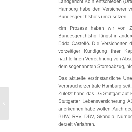
Landgericht Köln entschieden (Urt
Hamburg habe den Versicherer ver
Bundesgerichtshofs umzusetzen.
«Im Prozess haben wir von Zur
Bundesgerichtshof längst in ander
Edda Castelló. Die Versicherten
vorzeitiger Kündigung ihrer Ka
nachteiligen Verrechnung von Absc
dem sogenannten Stornoabzug, nicht
Das aktuelle erstinstanzliche Ur
Verbraucherzentrale Hamburg seit 
Zuletzt habe das LG Stuttgart auf
Lebensversicherung –
Stuttgarter Lebensversicherung 
Rückabwicklung nach vollständiger
anerkennen habe wollen. Auch gege
Leistungserb...
BHW, R+V, DBV, Skandia, Nürnber
derzeit Verfahren.