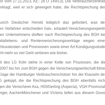
eil vom 27.11.2013, Az.: 26 O 149/13). Die Verbraucherzentral
klagt, weil er sich geweigert habe, die Rechtsprechung de
ich Deutscher Herold lediglich das gefordert, was de
en Verfahren entschieden hat», erläutert Versicherungsexperti
 des Unternehmens dürften nach Rechtsprechung des BGH be
pitallebens- und Rentenversicherungsverträge wegen eine
hlusskosten und Provisionen sowie einer Art Kündigungsstrafe
 mehr so viel Geld verlieren wie bisher.
teil des LG Köln stehe in einer Kette von Prozessen, die di
2007 bis hin zum BGH gegen die Versicherungswirtschaft führe
 Klage der Hamburger Verbraucherschützer hin die Klauseln de
AG gekippt, die die Rechtsprechung des BGH ebenfalls nich
n die Versicherer Axa, HDI/Gerling (Aspecta), VGH Provinzial
ger, AachenMünchener und Victoria liefen aus diesem Grun