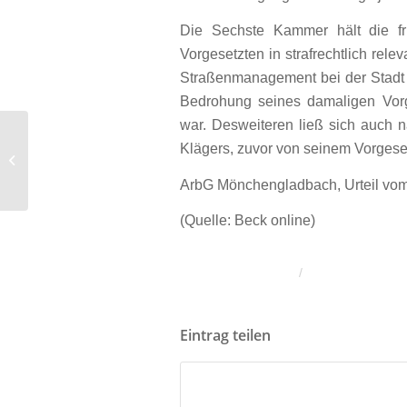
Die Sechste Kammer hält die fr
Vorgesetzten in strafrechtlich rele
Straßenmanagement bei der Stadt b
Bedrohung seines damaligen Vorg
war. Desweiteren ließ sich auch
BGH bestätigt gleichmäßige
Klägers, zuvor von seinem Vorgeset
Verteilung der Abschluss- und
Vertriebskosten...
ArbG Mönchengladbach, Urteil vom
(Quelle: Beck online)
/
Eintrag teilen