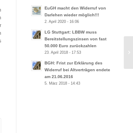
EuGH macht den Widerruf von
n
Darlehen wieder möglich!!!
h
2. April 2020 - 16:06
r
LG Stuttgart: LBBW muss
n
Bereitstellungszinsen von fast
s
50.000 Euro zurückzahlen
Ma
23. April 2018 - 17:53
Wo
BGH: Frist zur Erklärung des
Widerruf bei Altverträgen endete
am 21.06.2016
5. März 2018 - 14:43