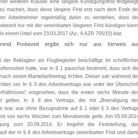
einer weiteren Klausel eine längere Kündigungsfrist festgelegt
 zu machen, dass diese längere Frist erst nach dem Ende de
 vom Arbeitnehmer regelmäßig dahin zu verstehen, dass de
bezeit nur mit der vereinbarten längeren Frist kündigen kann
t in einem
Urteil vom 23.03.2017 (Az.: 6 AZR 705/15
) klar.
ährend Probezeit ergibt sich nur aus Verweis au
der Beklagten als Flugbegleiter beschäftigt. Im schriftliche
orformuliert hatte, war in § 1 pauschal bestimmt, dass sich di
 nach einem Manteltarifvertrag richten. Dieser sah während de
sten vor. In § 3 des Arbeitsvertrags war unter der Überschrif
rhältnisses“ vorgesehen, dass die ersten sechs Monate de
zeit gelten. In § 8 des Vertrags, der mit „Beendigung de
ben war, war ohne Bezugnahme auf § 1 oder § 3 des Vertrag
frist von sechs Wochen zum Monatsende gelte. Am 05.09.201
gung zum 20.09.2014. Er begehrt die Feststellung, da
lauf der in § 8 des Arbeitsvertrags vereinbarten Frist und dami