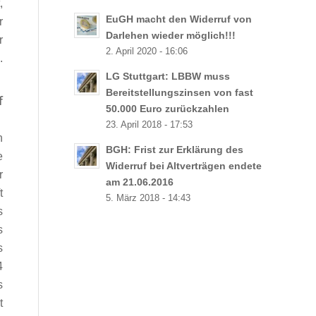
,
EuGH macht den Widerruf von
r
Darlehen wieder möglich!!!
r
2. April 2020 - 16:06
.
LG Stuttgart: LBBW muss
Bereitstellungszinsen von fast
f
50.000 Euro zurückzahlen
23. April 2018 - 17:53
n
BGH: Frist zur Erklärung des
e
Widerruf bei Altverträgen endete
r
am 21.06.2016
t
5. März 2018 - 14:43
s
s
s
4
s
t