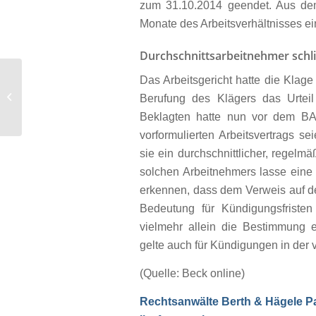
zum 31.10.2014 geendet. Aus dem 
Monate des Arbeitsverhältnisses ein
Durchschnittsarbeitnehmer schli
Keine Heilung
Das Arbeitsgericht hatte die Klag
unzureichender
Berufung des Klägers das Urtei
Widerrufsbelehrung
Beklagten hatte nun vor dem BA
eines als
vorformulierten Arbeitsvertrags 
Präsenzgeschäft...
sie ein durchschnittlicher, regelm
solchen Arbeitnehmers lasse eine V
erkennen, dass dem Verweis auf de
Bedeutung für Kündigungsfriste
vielmehr allein die Bestimmung e
gelte auch für Kündigungen in der 
(Quelle: Beck online)
Rechtsanwälte Berth & Hägele Pa